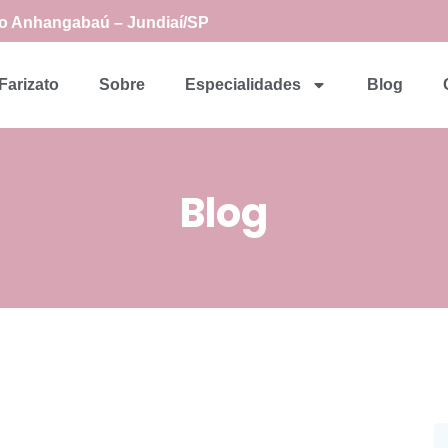
rro Anhangabaú – Jundiaí/SP
 Farizato
Sobre
Especialidades
Blog
Blog