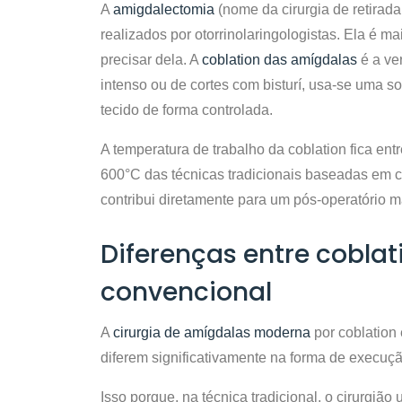
A
amigdalectomia
(nome da cirurgia de retirad
realizados por otorrinolaringologistas. Ela é
precisar dela. A
coblation das amígdalas
é a ve
intenso ou de cortes com bisturí, usa-se uma so
tecido de forma controlada.
A temperatura de trabalho da coblation fica en
600°C das técnicas tradicionais baseadas em cal
contribui diretamente para um pós-operatório ma
Diferenças entre coblati
convencional
A
cirurgia de amígdalas moderna
por coblation
diferem significativamente na forma de execuçã
Isso porque, na técnica tradicional, o cirurgiã