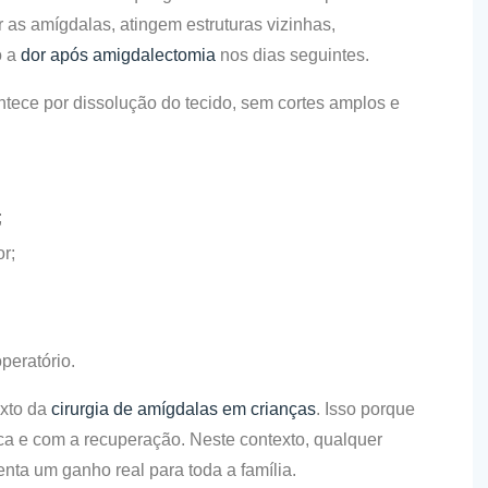
r as amígdalas, atingem estruturas vizinhas,
o a
dor após amigdalectomia
nos dias seguintes.
ntece por dissolução do tecido, sem cortes amplos e
;
r;
peratório.
exto da
cirurgia de amígdalas em crianças
. Isso porque
ica e com a recuperação. Neste contexto, qualquer
nta um ganho real para toda a família.