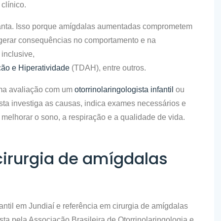
clínico.
rganta. Isso porque amígdalas aumentadas comprometem
 gerar consequências no comportamento e na
inclusive,
ção e Hiperatividade
(TDAH), entre outros.
 uma avaliação com um
otorrinolaringologista infantil
ou
ista investiga as causas, indica exames necessários e
 melhorar o sono, a respiração e a qualidade de vida.
 cirurgia de amígdalas
fantil em Jundiaí
e referência em
cirurgia de amígdalas
ista pela Associação Brasileira de Otorrinolaringologia e