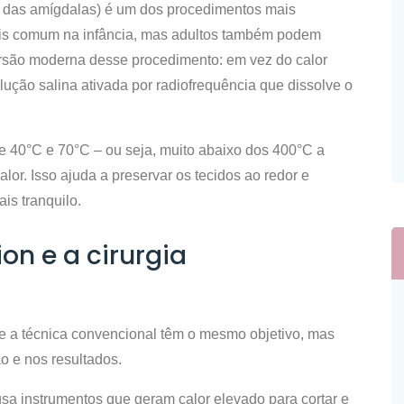
a das amígdalas) é um dos procedimentos mais
 mais comum na infância, mas adultos também podem
rsão moderna desse procedimento: em vez do calor
lução salina ativada por radiofrequência que dissolve o
tre 40°C e 70°C – ou seja, muito abaixo dos 400°C a
or. Isso ajuda a preservar os tecidos ao redor e
is tranquilo.
on e a cirurgia
 e a técnica convencional têm o mesmo objetivo, mas
o e nos resultados.
o usa instrumentos que geram calor elevado para cortar e