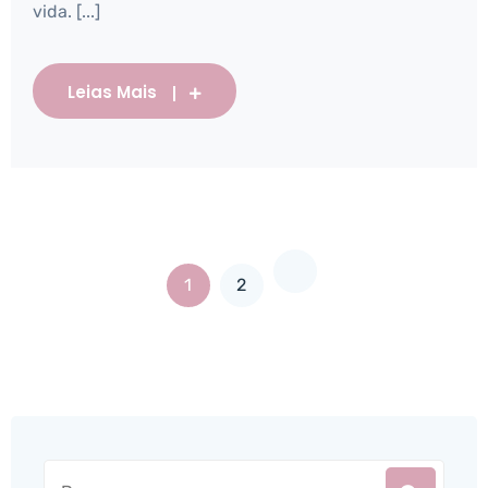
vida. [...]
Leias Mais
1
2