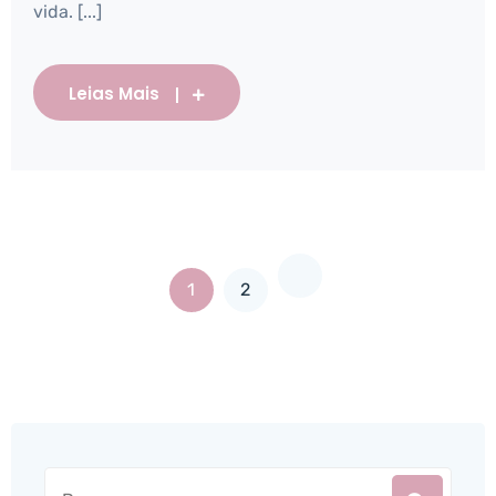
vida. [...]
Leias Mais
1
2